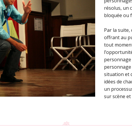
personnages
résolus, un 
bloquée ou fo
Par la suite,
offrant au pu
tout moment.
l’opportunité
personnage e
personnage af
situation et 
idées de cha
un processus
sur scène et