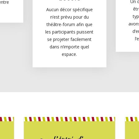
Un d
entre
êt
Aucun décor spécifique
typ
n’est prévu pour du
avon
théâtre-forum afin que
d’e
les participants puissent
l
se projeter facilement
dans n’importe quel
espace.