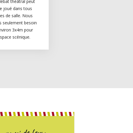
ébat théâtral peut
re joué dans tous
es de salle. Nous
s seulement besoin
nviron 3x4m pour
’espace scénique.