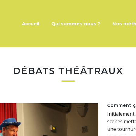
Accueil
Qui sommes-nous ?
Nos mét
DÉBATS THÉÂTRAUX
Comment ça
Initialement
scènes metta
une tournure