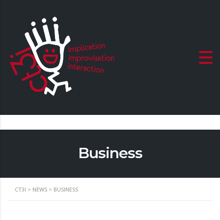
Business
CT3I
>
NEWS
>
BUSINESS